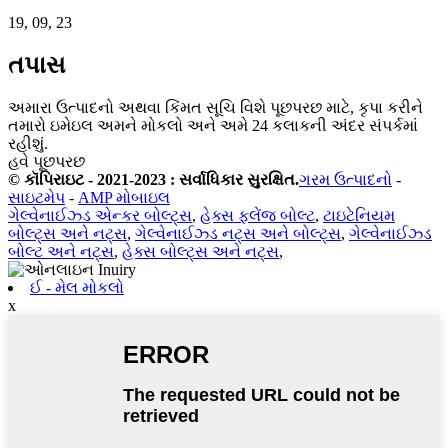
19, 09, 23
તપાસ
અમારા ઉત્પાદનો અથવા કિંમત સૂચિ વિશે પૂછપરછ માટે, કૃપા કરીને
તમારો ઇમેઇલ અમને મોકલો અને અમે 24 કલાકની અંદર સંપર્કમાં
રહીશું.
હવે પૂછપરછ
© કૉપિરાઇટ - 2021-2023 : સર્વાધિકાર સુરક્ષિત.
ગરમ ઉત્પાદનો
-
સાઇટમેપ
-
AMP મોબાઇલ
ગેલ્વેનાઈઝ્ડ એન્કર બોલ્ટ્સ
,
હેક્સ ફ્લેંજ બોલ્ટ
,
ટાઇટેનિયમ
બોલ્ટ્સ અને નટ્સ
,
ગેલ્વેનાઈઝ્ડ નટ્સ અને બોલ્ટ્સ
,
ગેલ્વેનાઈઝ્ડ
બોલ્ટ અને નટ્સ
,
હેક્સ બોલ્ટ્સ અને નટ્સ
,
ઈ - મેલ મોકલો
x