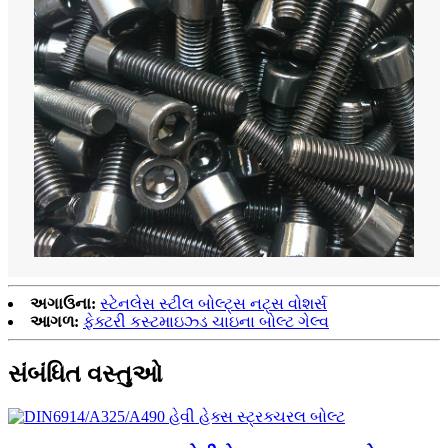
અગાઉના:
સ્ટેનલેસ સ્ટીલ બોલ્ટ્સ નટ્સ વોશર્સ
આગળ:
ફેક્ટરી કસ્ટમાઇઝ્ડ ચાઇના બોલ્ટ ગેલ્વ
સંબંધિત વસ્તુઓ