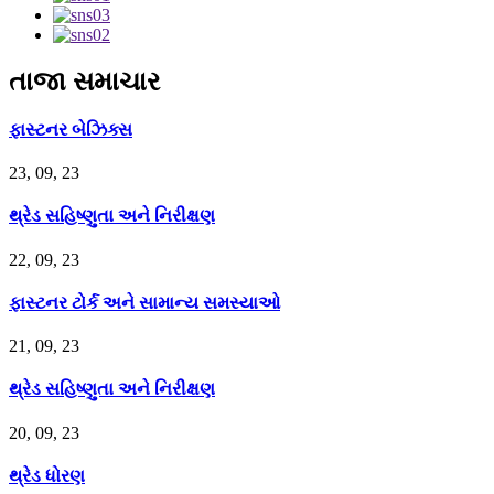
તાજા સમાચાર
ફાસ્ટનર બેઝિક્સ
23, 09, 23
થ્રેડ સહિષ્ણુતા અને નિરીક્ષણ
22, 09, 23
ફાસ્ટનર ટોર્ક અને સામાન્ય સમસ્યાઓ
21, 09, 23
થ્રેડ સહિષ્ણુતા અને નિરીક્ષણ
20, 09, 23
થ્રેડ ધોરણ