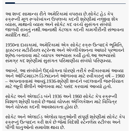
આ શબ્દ સામાન્ય રીતે અમેરિકામાં વપરાય છે.સોકેટ હેડ કેપ
સ્ક્રૂની મૂળ રૂપરેખાંકન ઉપલબ્ધ કદની શ્રેણીમાં નજીવા શેંક
વ્યાસ, માથાનો વ્યાસ અને સોકેટ કદ વચ્ચે સુસંગત સંબંધો
જાળવી રાખતું નથી.આનાથી કેટલાક કદની કામગીરીની સંભાવના
મર્યાદિત થઈ.
1950ના દાયકામાં, અમેરિકામાં એક સોકેટ સ્ક્રુ ઉત્પાદકે ભૂમિતિ,
ફાસ્ટનર મટીરીયલ સ્ટ્રેન્થ અને એપ્લીકેશનના આધારે પ્રભાવને
શ્રેષ્ઠ બનાવવા માટે વ્યાપક અભ્યાસ કર્યો હતો.આ અભ્યાસો
સમગ્ર કદ શ્રેણીમાં સુસંગત પરિમાણીય સંબંધો પરિણમ્યા.
આખરે, આ સંબંધોને ઉદ્યોગના ધોરણો તરીકે સ્વીકારવામાં આવ્યા
અને ઑપ્ટિમાઇઝ ડિઝાઇનને ઓળખવા માટે સ્વીકારનું વર્ષ – 1960
– અપનાવવામાં આવ્યું.1936-શ્રેણી શબ્દને બદલવાની જરૂરિયાત
માટે જૂની શૈલીને ઓળખવા માટે પસંદ કરવામાં આવ્યો હતો.
સોકેટ અને એલાઈડ બંને 1936 અને 1960 સોકેટ કેપ સ્ક્રૂની
વિશાળ શ્રેણી ધરાવે છે જ્યાં ચોક્કસ એપ્લિકેશન માટે વિચિત્ર
અને ચોક્કસ કદની આવશ્યકતા હોય છે.
સોકેટ અને એલાઈડ એલોય ધાતુઓની સંપૂર્ણ શ્રેણીમાં સોકેટ કેપ
સ્ક્રૂનું ઉત્પાદન કરી શકે છે જેમાં વિદેશી સ્ટેનલેસ સ્ટીલ્સ અને
પીળી ધાતુઓનો સમાવેશ થાય છે.