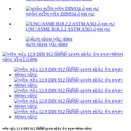
કાર્બન સ્ટીલ બ્લેક DIN934 હેક્સ નટ
UNC/ASME B18.2.2 ASTM A563 હેક્સ નટ
મેટલ ચોરસ પ્લેટ વોશર
બ્લેક ગ્રેડ 12.9 DIN 912 સિલિન્ડ્રિકલ સોકેટ કેપ સ્ક્રૂ/એલન બોલ્ટ