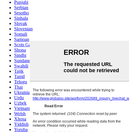
Punjabi
Serbian
Sesotho
Sinhala
Slovak
Slovenian
Somali
Samoan
Scots Gaelic
Shona
Sindhi
Sundanese
Swahili
Tajik
Tamil
Telugu
Thai
Ukrainian
Urdu
Uzbek
Vietnamese
Welsh
Xhosa
Yiddish
Yoruba