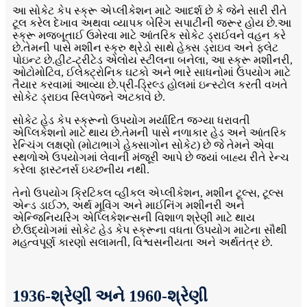
આ સોકેટ કેપ સ્ક્રૂ એપ્લીકેશન માટે આદર્શ છે કે જેને સારી રીતે
ટૂલ કરેલ દેખાવ અથવા વ્યાપક બેરિંગ સપાટીની જરૂર હોય છે.આ
સ્ક્રૂ મજબૂતાઈ ઉમેરવા માટે આંતરિક સોકેટ ડ્રાઈવને વહન કરે
છે.તેમની પાસે મશીન સ્ક્રુ થ્રેડો સાથે હેક્સ ડ્રાઇવ અને ફ્લેટ
પોઇન્ટ છે.હીટ-ટ્રીટેડ એલોય સ્ટીલના બનેલા, આ સ્ક્રૂ મશીનરી,
ઓટોમોટિવ, ઈલેક્ટ્રોનિક ઘટકો અને ભારે સાધનોમાં ઉપયોગ માટે
તૈયાર કરવામાં આવ્યા છે.પ્રી-ડ્રિલ્ડ હોલમાં ઇન્સ્ટોલ કરતી વખતે
સોકેટ ડ્રાઇવ સ્લિપેજને અટકાવે છે.
સોકેટ હેડ કેપ સ્ક્રૂનો ઉપયોગ મર્યાદિત જગ્યા ધરાવતી
એપ્લિકેશનો માટે થાય છે.તેમની પાસે નળાકાર હેડ અને આંતરિક
રેન્ચિંગ લક્ષણો (મોટાભાગે હેક્સાગોન સોકેટ) છે જે તેમને એવા
સ્થળોએ ઉપયોગમાં લેવાની મંજૂરી આપે છે જ્યાં બાહ્ય રીતે રેન્ચ
કરેલા ફાસ્ટનર્સ ઇચ્છનીય નથી.
તેનો ઉપયોગ ક્રિટિકલ વ્હીકલ એપ્લીકેશન, મશીન ટૂલ્સ, ટૂલ્સ
એન્ડ ડાઈઝ, અર્થ મૂવિંગ અને માઈનિંગ મશીનરી અને
એન્જિનિયરિંગ એપ્લિકેશન્સની વિશાળ શ્રેણી માટે થાય
છે.ઉદ્યોગમાં સોકેટ હેડ કેપ સ્ક્રૂના વધતા ઉપયોગ માટેના સૌથી
મહત્વપૂર્ણ કારણો સલામતી, વિશ્વસનીયતા અને અર્થતંત્ર છે.
1936-શ્રેણી અને 1960-શ્રેણી