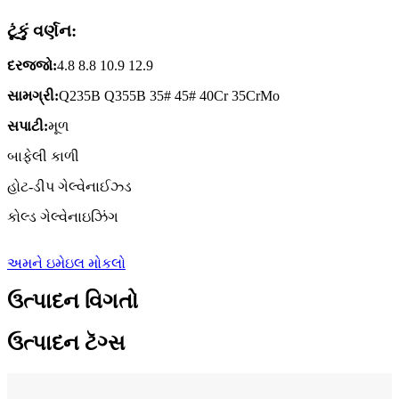
ટૂંકું વર્ણન:
દરજ્જો:
4.8 8.8 10.9 12.9
સામગ્રી:
Q235B Q355B 35# 45# 40Cr 35CrMo
સપાટી:
મૂળ
બાફેલી કાળી
હોટ-ડીપ ગેલ્વેનાઈઝ્ડ
કોલ્ડ ગેલ્વેનાઇઝિંગ
અમને ઇમેઇલ મોકલો
ઉત્પાદન વિગતો
ઉત્પાદન ટૅગ્સ