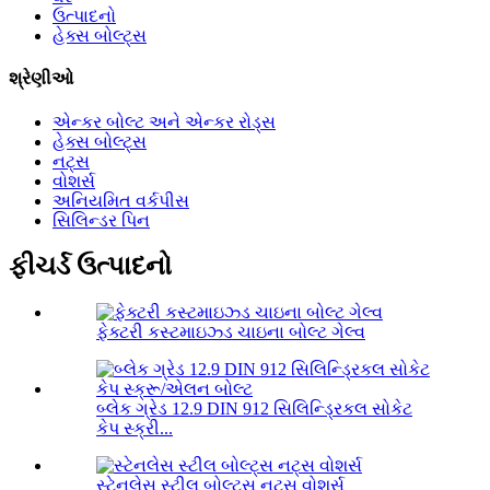
ઉત્પાદનો
હેક્સ બોલ્ટ્સ
શ્રેણીઓ
એન્કર બોલ્ટ અને એન્કર રોડ્સ
હેક્સ બોલ્ટ્સ
નટ્સ
વોશર્સ
અનિયમિત વર્કપીસ
સિલિન્ડર પિન
ફીચર્ડ ઉત્પાદનો
ફેક્ટરી કસ્ટમાઇઝ્ડ ચાઇના બોલ્ટ ગેલ્વ
બ્લેક ગ્રેડ 12.9 DIN 912 સિલિન્ડ્રિકલ સોકેટ
કેપ સ્ક્રી...
સ્ટેનલેસ સ્ટીલ બોલ્ટ્સ નટ્સ વોશર્સ