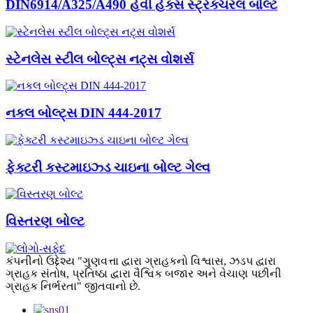
DIN6914/A325/A490 હેવી હેક્સ સ્ટ્રક્ચરલ બોલ્ટ
સ્ટેનલેસ સ્ટીલ બોલ્ટ્સ નટ્સ વોશર્સ
નકલ બોલ્ટ્સ DIN 444-2017
ફેક્ટરી કસ્ટમાઇઝ્ડ ચાઇના બોલ્ટ ગેલ્વ
વિસ્તરણ બોલ્ટ
કંપનીનો ઉદ્દેશ્ય "ગુણવત્તા દ્વારા ગ્રાહકનો વિશ્વાસ, ઝડપ દ્વારા
ગ્રાહક સંતોષ, પ્રતિષ્ઠા દ્વારા વૈશ્વિક બજાર અને વેચાણ પછીની
ગ્રાહક નિર્ભરતા" જીતવાનો છે.