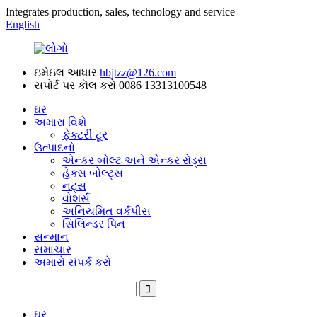
Integrates production, sales, technology and service
English
ઇમેઇલ આધાર
hbjtzz@126.com
સપોર્ટ પર કૉલ કરો
0086 13313100548
ઘર
અમારા વિશે
ફેક્ટરી ટૂર
ઉત્પાદનો
એન્કર બોલ્ટ અને એન્કર રોડ્સ
હેક્સ બોલ્ટ્સ
નટ્સ
વોશર્સ
અનિયમિત વર્કપીસ
સિલિન્ડર પિન
સન્માન
સમાચાર
અમારો સંપર્ક કરો
ઘર