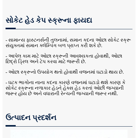
સોકેટ હેડ કેપ સ્ક્રૂના ફાયદા
- સામાન્ય ફાસ્ટનર્સની તુલનામાં, સમાન કદના ઓછા સોકેટ સ્ક્રૂ
સંયુક્તમાં સમાન ક્લેમ્પિંગ બળ પ્રાપ્ત કરી શકે છે.
- આપેલ કામ માટે ઓછા સ્ક્રૂની આવશ્યકતા હોવાથી, ઓછા
છિદ્રો ડ્રિલ અને ટેપ કરવા માટે જરૂરી છે.
- ઓછા સ્ક્રૂનો ઉપયોગ થતો હોવાથી વજનમાં ઘટાડો થાય છે.
- ઘટક ભાગોના નાના કદના કારણે વજનમાં ઘટાડો થશે કારણ કે
સોકેટ સ્ક્રૂના નળાકાર હેડને હેક્સ હેડ કરતાં ઓછી જગ્યાની
જરૂર હોય છે અને વધારાની રેન્ચની જગ્યાની જરૂર નથી.
ઉત્પાદન પ્રદર્શન