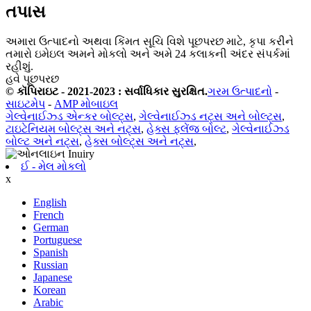
તપાસ
અમારા ઉત્પાદનો અથવા કિંમત સૂચિ વિશે પૂછપરછ માટે, કૃપા કરીને
તમારો ઇમેઇલ અમને મોકલો અને અમે 24 કલાકની અંદર સંપર્કમાં
રહીશું.
હવે પૂછપરછ
© કૉપિરાઇટ - 2021-2023 : સર્વાધિકાર સુરક્ષિત.
ગરમ ઉત્પાદનો
-
સાઇટમેપ
-
AMP મોબાઇલ
ગેલ્વેનાઈઝ્ડ એન્કર બોલ્ટ્સ
,
ગેલ્વેનાઈઝ્ડ નટ્સ અને બોલ્ટ્સ
,
ટાઇટેનિયમ બોલ્ટ્સ અને નટ્સ
,
હેક્સ ફ્લેંજ બોલ્ટ
,
ગેલ્વેનાઈઝ્ડ
બોલ્ટ અને નટ્સ
,
હેક્સ બોલ્ટ્સ અને નટ્સ
,
ઈ - મેલ મોકલો
x
English
French
German
Portuguese
Spanish
Russian
Japanese
Korean
Arabic