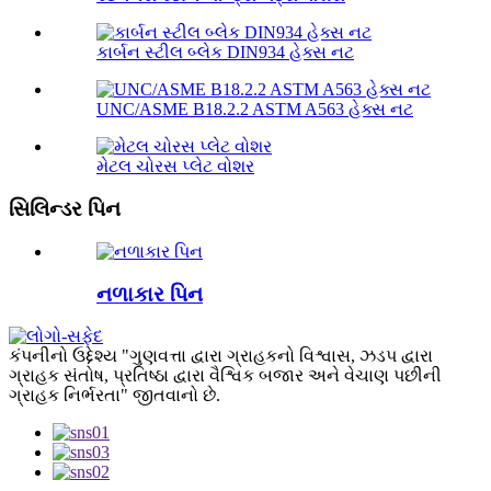
કાર્બન સ્ટીલ બ્લેક DIN934 હેક્સ નટ
UNC/ASME B18.2.2 ASTM A563 હેક્સ નટ
મેટલ ચોરસ પ્લેટ વોશર
સિલિન્ડર પિન
નળાકાર પિન
કંપનીનો ઉદ્દેશ્ય "ગુણવત્તા દ્વારા ગ્રાહકનો વિશ્વાસ, ઝડપ દ્વારા
ગ્રાહક સંતોષ, પ્રતિષ્ઠા દ્વારા વૈશ્વિક બજાર અને વેચાણ પછીની
ગ્રાહક નિર્ભરતા" જીતવાનો છે.