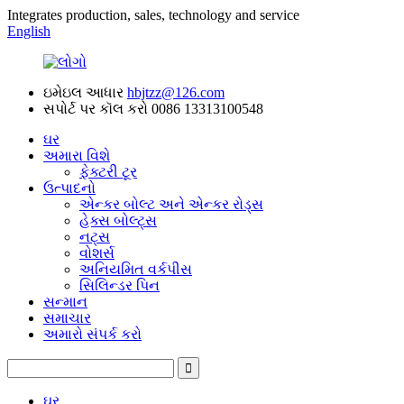
Integrates production, sales, technology and service
English
ઇમેઇલ આધાર
hbjtzz@126.com
સપોર્ટ પર કૉલ કરો
0086 13313100548
ઘર
અમારા વિશે
ફેક્ટરી ટૂર
ઉત્પાદનો
એન્કર બોલ્ટ અને એન્કર રોડ્સ
હેક્સ બોલ્ટ્સ
નટ્સ
વોશર્સ
અનિયમિત વર્કપીસ
સિલિન્ડર પિન
સન્માન
સમાચાર
અમારો સંપર્ક કરો
ઘર