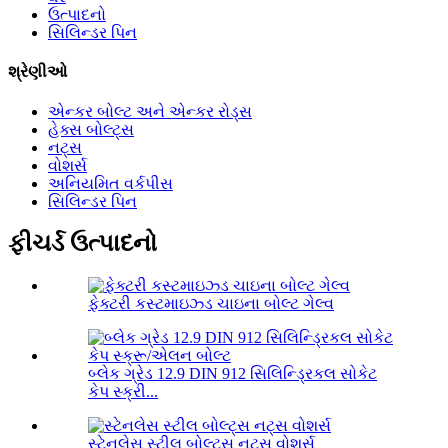
ઉત્પાદનો
સિલિન્ડર પિન
શ્રેણીઓ
એન્કર બોલ્ટ અને એન્કર રોડ્સ
હેક્સ બોલ્ટ્સ
નટ્સ
વોશર્સ
અનિયમિત વર્કપીસ
સિલિન્ડર પિન
ફીચર્ડ ઉત્પાદનો
ફેક્ટરી કસ્ટમાઇઝ્ડ ચાઇના બોલ્ટ ગેલ્વ
બ્લેક ગ્રેડ 12.9 DIN 912 સિલિન્ડ્રિકલ સોકેટ
કેપ સ્ક્રી...
સ્ટેનલેસ સ્ટીલ બોલ્ટ્સ નટ્સ વોશર્સ