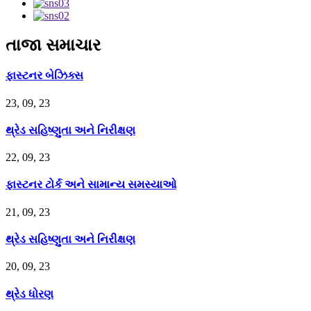
તાજા સમાચાર
ફાસ્ટનર બેઝિક્સ
23, 09, 23
થ્રેડ સહિષ્ણુતા અને નિરીક્ષણ
22, 09, 23
ફાસ્ટનર ટોર્ક અને સામાન્ય સમસ્યાઓ
21, 09, 23
થ્રેડ સહિષ્ણુતા અને નિરીક્ષણ
20, 09, 23
થ્રેડ ધોરણ