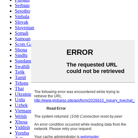
Serbian
Sesotho
Sinhala
Slovak
Slovenian
Somali
Samoan
Scots Gaelic
Shona
Sindhi
Sundanese
Swahili
Tajik
Tamil
Telugu
Thai
Ukrainian
Urdu
Uzbek
Vietnamese
Welsh
Xhosa
Yiddish
Yoruba