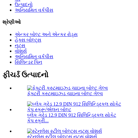
ઉત્પાદનો
અનિયમિત વર્કપીસ
શ્રેણીઓ
એન્કર બોલ્ટ અને એન્કર રોડ્સ
હેક્સ બોલ્ટ્સ
નટ્સ
વોશર્સ
અનિયમિત વર્કપીસ
સિલિન્ડર પિન
ફીચર્ડ ઉત્પાદનો
ફેક્ટરી કસ્ટમાઇઝ્ડ ચાઇના બોલ્ટ ગેલ્વ
બ્લેક ગ્રેડ 12.9 DIN 912 સિલિન્ડ્રિકલ સોકેટ
કેપ સ્ક્રી...
સ્ટેનલેસ સ્ટીલ બોલ્ટ્સ નટ્સ વોશર્સ