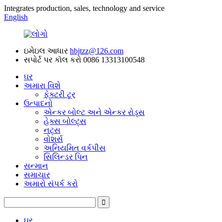
Integrates production, sales, technology and service
English
ઇમેઇલ આધાર
hbjtzz@126.com
સપોર્ટ પર કૉલ કરો
0086 13313100548
ઘર
અમારા વિશે
ફેક્ટરી ટૂર
ઉત્પાદનો
એન્કર બોલ્ટ અને એન્કર રોડ્સ
હેક્સ બોલ્ટ્સ
નટ્સ
વોશર્સ
અનિયમિત વર્કપીસ
સિલિન્ડર પિન
સન્માન
સમાચાર
અમારો સંપર્ક કરો
ઘર