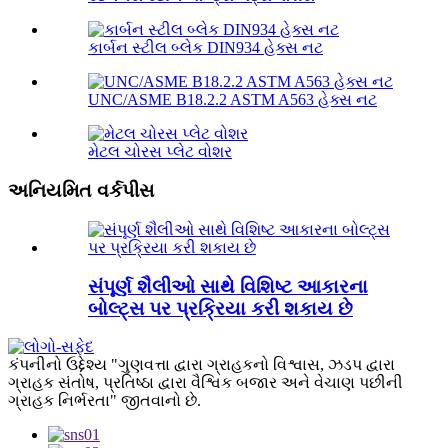
કાર્બન સ્ટીલ બ્લેક DIN934 હેક્સ નટ
UNC/ASME B18.2.2 ASTM A563 હેક્સ નટ
મેટલ ચોરસ પ્લેટ વોશર
અનિયમિત વર્કપીસ
સંપૂર્ણ શૈલીઓ સાથે વિશિષ્ટ આકારના
બોલ્ટ્સ પર પ્રક્રિયા કરી શકાય છે
કંપનીનો ઉદ્દેશ્ય "ગુણવત્તા દ્વારા ગ્રાહકનો વિશ્વાસ, ઝડપ દ્વારા
ગ્રાહક સંતોષ, પ્રતિષ્ઠા દ્વારા વૈશ્વિક બજાર અને વેચાણ પછીની
ગ્રાહક નિર્ભરતા" જીતવાનો છે.