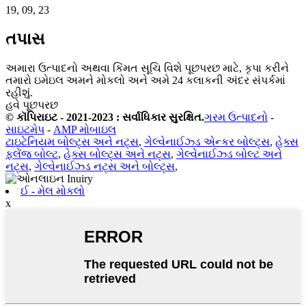
19, 09, 23
તપાસ
અમારા ઉત્પાદનો અથવા કિંમત સૂચિ વિશે પૂછપરછ માટે, કૃપા કરીને
તમારો ઇમેઇલ અમને મોકલો અને અમે 24 કલાકની અંદર સંપર્કમાં
રહીશું.
હવે પૂછપરછ
© કૉપિરાઇટ - 2021-2023 : સર્વાધિકાર સુરક્ષિત.
ગરમ ઉત્પાદનો
-
સાઇટમેપ
-
AMP મોબાઇલ
ટાઇટેનિયમ બોલ્ટ્સ અને નટ્સ
,
ગેલ્વેનાઈઝ્ડ એન્કર બોલ્ટ્સ
,
હેક્સ
ફ્લેંજ બોલ્ટ
,
હેક્સ બોલ્ટ્સ અને નટ્સ
,
ગેલ્વેનાઈઝ્ડ બોલ્ટ અને
નટ્સ
,
ગેલ્વેનાઈઝ્ડ નટ્સ અને બોલ્ટ્સ
,
ઈ - મેલ મોકલો
x