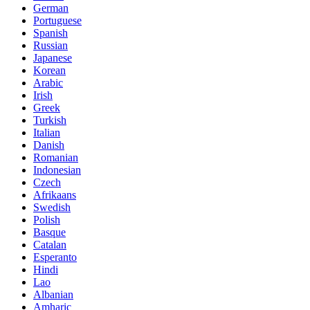
German
Portuguese
Spanish
Russian
Japanese
Korean
Arabic
Irish
Greek
Turkish
Italian
Danish
Romanian
Indonesian
Czech
Afrikaans
Swedish
Polish
Basque
Catalan
Esperanto
Hindi
Lao
Albanian
Amharic