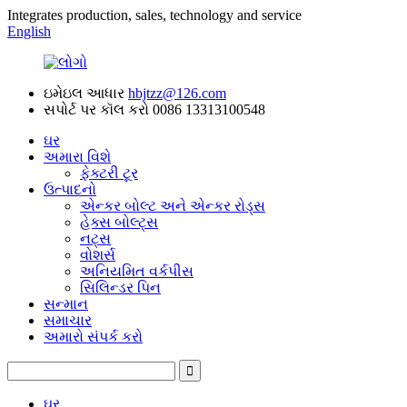
Integrates production, sales, technology and service
English
ઇમેઇલ આધાર
hbjtzz@126.com
સપોર્ટ પર કૉલ કરો
0086 13313100548
ઘર
અમારા વિશે
ફેક્ટરી ટૂર
ઉત્પાદનો
એન્કર બોલ્ટ અને એન્કર રોડ્સ
હેક્સ બોલ્ટ્સ
નટ્સ
વોશર્સ
અનિયમિત વર્કપીસ
સિલિન્ડર પિન
સન્માન
સમાચાર
અમારો સંપર્ક કરો
ઘર