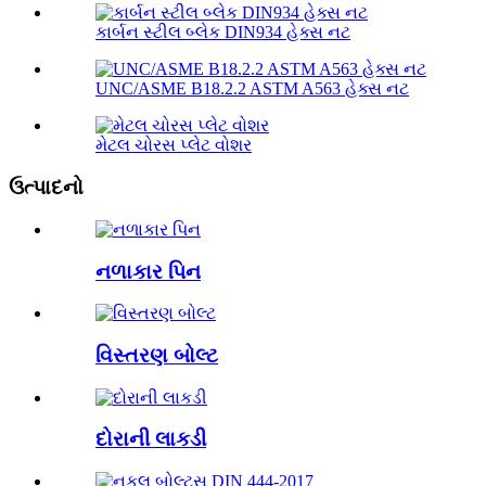
કાર્બન સ્ટીલ બ્લેક DIN934 હેક્સ નટ
UNC/ASME B18.2.2 ASTM A563 હેક્સ નટ
મેટલ ચોરસ પ્લેટ વોશર
ઉત્પાદનો
નળાકાર પિન
વિસ્તરણ બોલ્ટ
દોરાની લાકડી