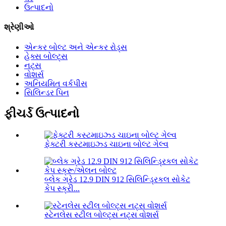
ઉત્પાદનો
શ્રેણીઓ
એન્કર બોલ્ટ અને એન્કર રોડ્સ
હેક્સ બોલ્ટ્સ
નટ્સ
વોશર્સ
અનિયમિત વર્કપીસ
સિલિન્ડર પિન
ફીચર્ડ ઉત્પાદનો
ફેક્ટરી કસ્ટમાઇઝ્ડ ચાઇના બોલ્ટ ગેલ્વ
બ્લેક ગ્રેડ 12.9 DIN 912 સિલિન્ડ્રિકલ સોકેટ
કેપ સ્ક્રી...
સ્ટેનલેસ સ્ટીલ બોલ્ટ્સ નટ્સ વોશર્સ