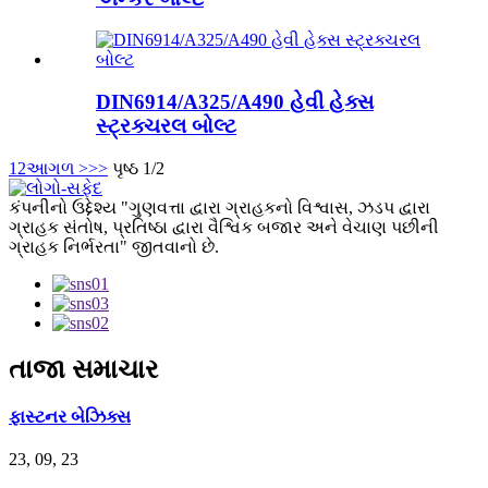
DIN6914/A325/A490 હેવી હેક્સ
સ્ટ્રક્ચરલ બોલ્ટ
1
2
આગળ >
>>
પૃષ્ઠ 1/2
કંપનીનો ઉદ્દેશ્ય "ગુણવત્તા દ્વારા ગ્રાહકનો વિશ્વાસ, ઝડપ દ્વારા
ગ્રાહક સંતોષ, પ્રતિષ્ઠા દ્વારા વૈશ્વિક બજાર અને વેચાણ પછીની
ગ્રાહક નિર્ભરતા" જીતવાનો છે.
તાજા સમાચાર
ફાસ્ટનર બેઝિક્સ
23, 09, 23