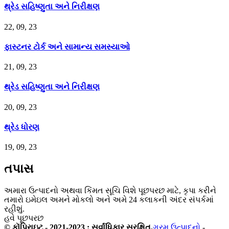
થ્રેડ સહિષ્ણુતા અને નિરીક્ષણ
22, 09, 23
ફાસ્ટનર ટોર્ક અને સામાન્ય સમસ્યાઓ
21, 09, 23
થ્રેડ સહિષ્ણુતા અને નિરીક્ષણ
20, 09, 23
થ્રેડ ધોરણ
19, 09, 23
તપાસ
અમારા ઉત્પાદનો અથવા કિંમત સૂચિ વિશે પૂછપરછ માટે, કૃપા કરીને
તમારો ઇમેઇલ અમને મોકલો અને અમે 24 કલાકની અંદર સંપર્કમાં
રહીશું.
હવે પૂછપરછ
© કૉપિરાઇટ - 2021-2023 : સર્વાધિકાર સુરક્ષિત.
ગરમ ઉત્પાદનો
-